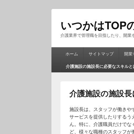
いつかはTOP
介護業界で管理職を目指したり、開業
メ
ホーム
サイトマップ
開業
イ
ン
介護施設の施設長に必要なスキルと
メ
ニ
ュ
ー
介護施設の施設長
施設長は、スタッフが働きや
サービスを提供したりするう
ん。特に、介護職員だけでな
ど、様々な職種のスタッフが