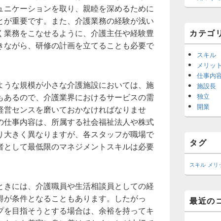
ジ
ュニケーションを取り、親睦を深めるために
ェ
とが重要です。また、介護業務の経験が浅い
ッ
く業務をこなせるように、介護主任や経験豊
カテゴ
ト
エ
きながら、研修の計画を立てることも必要で
リ
スキル
ア
メリッ
仕事内
ような規模が小さな介護施設においては、施
施設長
もあるので、介護業界におけるサービスの需
独立
開業
経営センスを磨いておかなければなりませ
の仕事内容は、所属する社会福祉法人や株式
り大きく異なりますが、各スタッフが職場で
タグ
者として最低限のマネジメントスキルは必要
スキル
メリ
ときには、介護職員や生活相談員としての経
得が条件となることもあります。したがっ
最近の
プを目指そうとする場合は、余裕を持ってキ