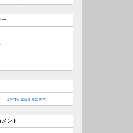
リー
ト
容
ット
仕事内容
施設長
独立
開業
コメント