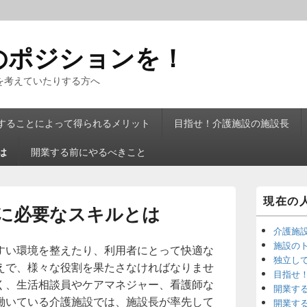
のポジションを！
を考えていたりする方へ
することによって得られるメリット
目指せ！介護施設の施設長
は
開業する前にやるべきこと
メ
現在の
イ
に必要なスキルとは
ン
サ
介護施
イ
施設の
すい環境を整えたり、利用者にとって快適な
ド
独立し
えで、様々な役割を果たさなければなりませ
バ
目指せ
ー
く、生活相談員やケアマネジャー、看護師な
開業す
ウ
働いている介護施設では、施設長が率先して
ィ
開業す